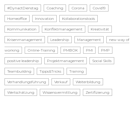
#DynactDienstag
Coaching
Corona
Covid19
Homeoffice
Innovation
Kollaborationstools
Kommunikation
Konfliktmanagement
Kreativität
Krisenmanagement
Leadership
Management
new way of
working
Online-Training
PMBOK
PMI
PMP
positive leadership
Projektmanagement
Social Skills
Teambuilding
Tipps&Tricks
Training
Verhandlungsführung
Verkauf
Weiterbildung
Wertschätzung
Wissensvermittlung
Zertifizierung